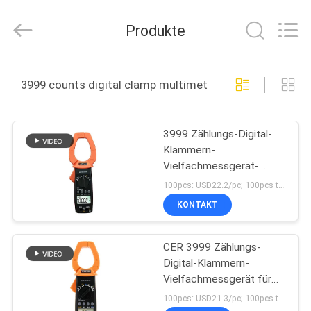
CO.,LTD.
All
Rights
Produkte
Reserved.
Developed
by
ECER
HAUS
3999 counts digital clamp multimeter online manufact
PRODUKTE
3999 Zählungs-Digital-
Klammern-
ÜBER
Vielfachmessgerät-
UNS
Selbststrecke 2000A
100pcs: USD22.2/pc; 100pcs to 500pcs: USD21.2/pc; 500pcs to 1000pcs: USD20.2/pc; Above 3000pcs: USD18.5/pc MOQ:100PCS
Wechselstrom größere
KONTAKT
I/V
FABRIK-
CER 3999 Zählungs-
AUSFLUG
Digital-Klammern-
Vielfachmessgerät für
QUALITÄTSKONTROLLE
ACA ACV DCV Messen
100pcs: USD21.3/pc; 100pcs to 500pcs: USD20.2/pc; 500pcs to 1000pcs: USD19.2/pc; Above 3000pcs: USD18.2/pc MOQ:100PCS