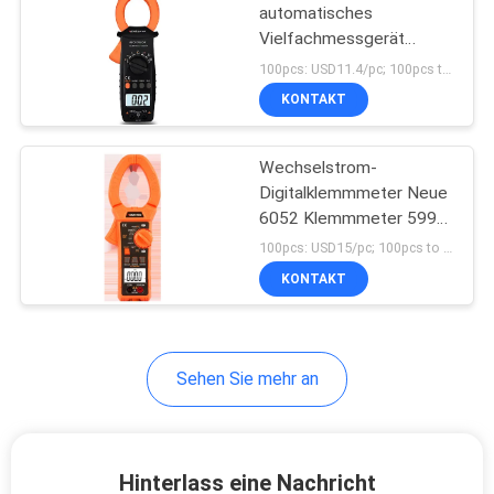
automatisches
Vielfachmessgerät
Wechselstrom-DC-
100pcs: USD11.4/pc; 100pcs to 500pcs: USD10.8/pc; 500pcs to 1000pcs: USD10.3pc; Above 3000pcs: USD9.8pc MOQ:100PCS
Strom-Spannungs-
KONTAKT
Klammern-Voltmeter
Wechselstrom-
Digitalklemmmeter Neue
6052 Klemmmeter 5999
AC2000A mit Max/Min
100pcs: USD15/pc; 100pcs to 500pcs: USD14.5/pc; 500pcs to 1000pcs: USD14/pc; Above 3000pcs: USD13/pc MOQ:100 Stück
NCV V.F.C Multimeter
KONTAKT
Klemmmeter
Sehen Sie mehr an
Hinterlass eine Nachricht