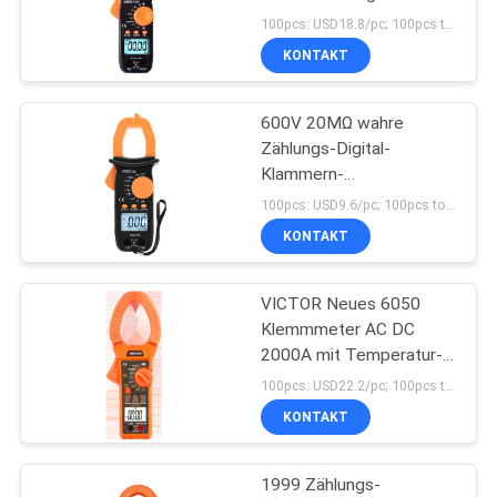
PRIVACY
100pcs: USD18.8/pc; 100pcs to 500pcs: USD18/pc; 500pcs to 1000pcs: USD17/pc; Above 3000pcs: USD16.3/pc MOQ:300
POLICY
KONTAKT
600V 20MΩ wahre
Zählungs-Digital-
Klammern-
Prüfvorrichtung des
100pcs: USD9.6/pc; 100pcs to 500pcs: USD9.1/pc; 500pcs to 1000pcs: USD8.7/pc; Above 3000pcs: USD8.3/pc MOQ:300
Effektivwert-Klammern-
KONTAKT
Vielfachmessgerät-2000
VICTOR Neues 6050
Klemmmeter AC DC
2000A mit Temperatur-
Digitalklemmmultimeter
100pcs: USD22.2/pc; 100pcs to 500pcs: USD21.2/pc; 500pcs to 1000pcs: USD20.2/pc; Above 3000pcs: USD18.5/pc MOQ:100PCS
KONTAKT
1999 Zählungs-