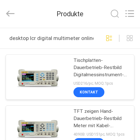
ELECTRONICS
CO.,LTD.
All
Produkte
Rights
Reserved.
Developed
by
HAUS
ECER
desktop lcr digital multimeter online manufacture
PRODUKTE
Tischplatten-
Dauerbetrieb-Restbild
ÜBER
Digitalmessinstrument-
UNS
Bandbreiten-Frequenz
USD216/pc; MOQ:1pcs
justierbar
KONTAKT
FABRIK-
TFT zeigen Hand-
AUSFLUG
Dauerbetrieb-Restbild
Meter mit Kabel-
QUALITÄTSKONTROLLE
Datenspeicherungs-
4090B: USD151pc; MOQ:1pcs